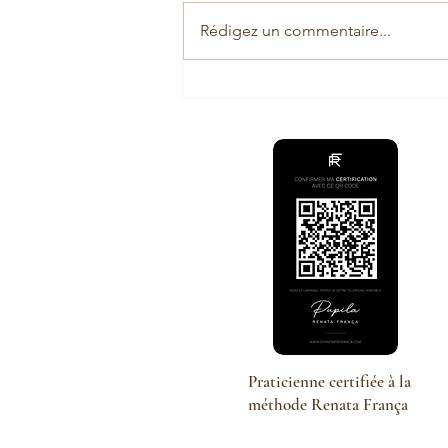
Rédigez un commentaire...
Le Drainage lymphatique en post-
partum: un Allié pour le corps
Praticienne certifiée à la
méthode Renata França