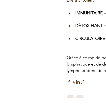
Elle a 
3 Rôles
 :
IMMUNITAIRE 
=
DÉTOXIFIANT 
=
CIRCULATOIRE
Grâce à ce rapide poi
lymphatique et de déf
lymphe et donc de re