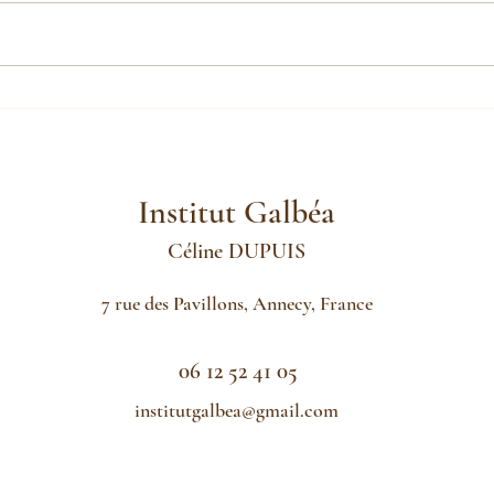
Avan
Si on parlait un peu de l'Institut
Galbéa...
Institut Galbéa
Céline
DUPUIS
7 rue des Pavillons, Annecy, France
06 12 52 41 05
institutgalbea@gmail.com