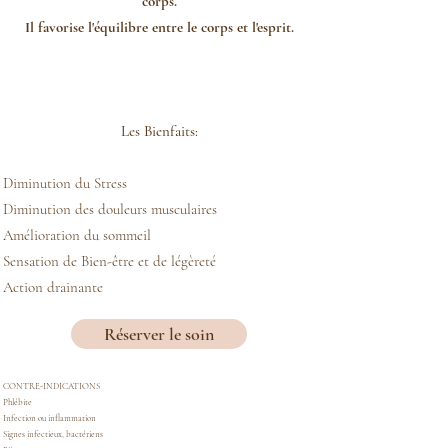
corps.
Il favorise l'équilibre entre le corps et l'esprit.
Les Bienfaits:
Diminution du Stress
Diminution des douleurs musculaires
Amélioration du sommeil
Sensation de Bien-être et de légèreté
Action drainante
Réserver le soin
CONTRE-INDICATIONS
Phlébite
Infection ou inflammation
Signes infectieux, bactériens