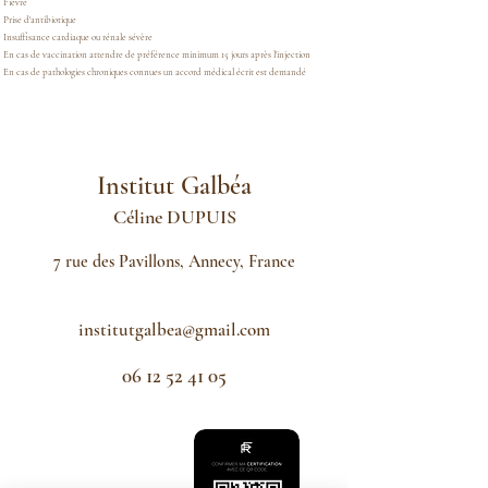
Fièvre
Prise d'antibiotique
Insuffisance cardiaque ou rénale sévère
En cas de vaccination attendre de préférence minimum 15 jours après l'injection
En cas de pathologies chroniques connues un accord médical écrit est demandé
Institut Galbéa
Céline
DUPUIS
7 rue des Pavillons, Annecy, France
institutgalbea@gmail.com
06 12 52 41 05