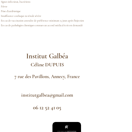
Signes infectieux, bactériens
Fièvre
Prise d'antibiotique
Insuffisance cardiaque ou rénale sévère
En cas de vaccination attendre de préférence minimum 15 jours après l'injection
En cas de pathologies chroniques connues un accord médical écrit est demandé
Institut Galbéa
Céline
DUPUIS
7 rue des Pavillons, Annecy, France
institutgalbea@gmail.com
06 12 52 41 05